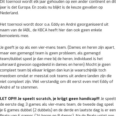
Dit toernooi wordt elk jaar gehouden op een ander continent en dit
jaar is dat Europa. En zoals nu blijkt is de keuze gevallen op
Nederland.
Het toernooi wordt door o.a. Eddy en André georganiseerd uit
naam van de IABL, de KBCA heeft hier dan ook geen enkele
bemoeienis mee.
Je geeft je op als een vier-mans team. (Dames en heren zijn apart,
maar een gemengd team is geen probleem, als gemengd
team/dubbel speel je dan mee bij de heren, individueel is het
uiteraard gewoon opgedeeld in dames en heren) Mocht je geen
compleet team bij elkaar krijgen dan kun je waarschijnlijk toch
meedoen omdat er meestal ook teams uit andere landen zijn die
niet compleet zijn. Wel verstandig om dit eerst even met Eddy of
André af te stemmen.
LET OP!!! Je speelt scratch, je krijgt geen handicap!!!
Je speelt
de eerste dag 3 games als vier-mans team, de tweede dag speel
je 6 games dubbel (2 dubbels) en de derde en laatste dag is er een
finale van 6 games (24 heren en 8 dames). Na de finale volgt een