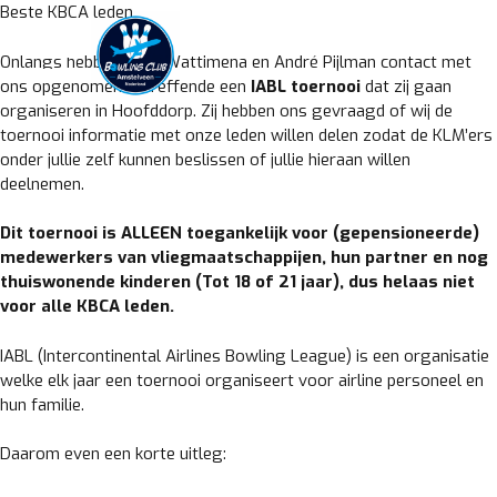
Skip
Beste KBCA leden,
to
content
Onlangs hebben Eddy Wattimena en André Pijlman contact met
ons opgenomen betreffende een
IABL toernooi
dat zij gaan
organiseren in Hoofddorp. Zij hebben ons gevraagd of wij de
toernooi informatie met onze leden willen delen zodat de KLM’ers
onder jullie zelf kunnen beslissen of jullie hieraan willen
deelnemen.
Dit toernooi is ALLEEN toegankelijk voor (gepensioneerde)
medewerkers van vliegmaatschappijen, hun partner en nog
thuiswonende kinderen (Tot 18 of 21 jaar), dus helaas niet
voor alle KBCA leden.
IABL (Intercontinental Airlines Bowling League) is een organisatie
welke elk jaar een toernooi organiseert voor airline personeel en
hun familie.
Daarom even een korte uitleg: